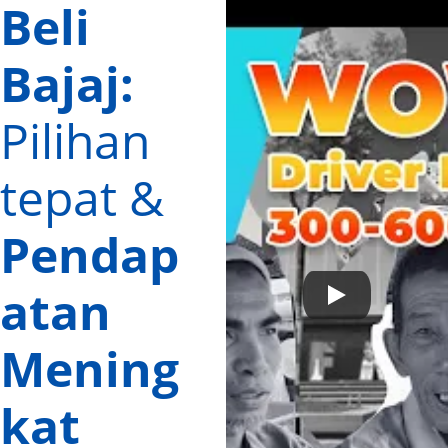
Beli 
Bajaj: 
Pilihan 
tepat & 
Pendap
atan 
Mening
kat