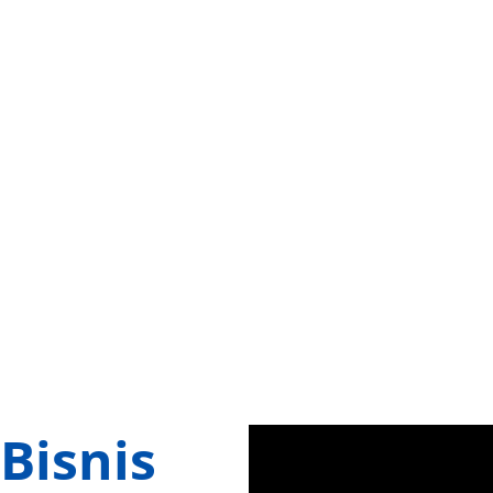
aman dan 
nyaman 
dengan biaya 
terjangkau
*) Kristo, 
*) Keluarga 
Pembeli Bajaj 
Tenner 
*) Juragan 3 
Maxima
Bajaj H. 
Syamsudin
Bisnis 