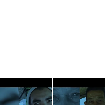
Testimoni Driver 
Pemilik Bajaj 
Maxride