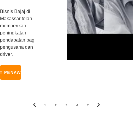
Bisnis Bajaj di 
Makassar telah 
memberikan 
peningkatan 
pendapatan bagi 
pengusaha dan 
driver.
T PENAWARAN
1
2
3
4
7